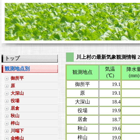
川上村の最新気象観測情報 202
トップ
観測地点別
気温
降水
観測地点
(℃)
(mm)
御所平
御所平
19.1
原
原
19.1
大深山
役場
大深山
18.4
居倉
役場
19.9
秋山
居倉
18.7
梓山
秋山
19.6
川端下
梓山
19.0
金峰山