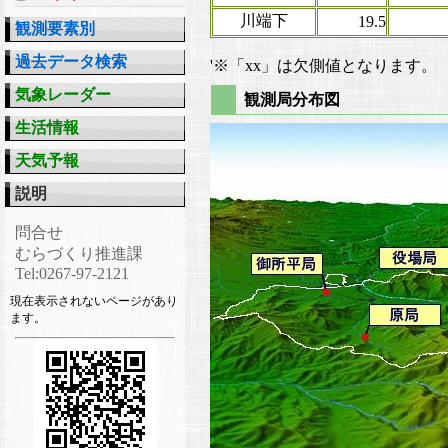
川端下
19.5
観測要素別
過去データ検索
'※「xx」は欠側値となります。
気象レーダー
観測局分布図
生活情報
天気予報
説明
問合せ
むらづくり推進課
Tel:0267-97-2121
現在表示されないページがあり
ます。